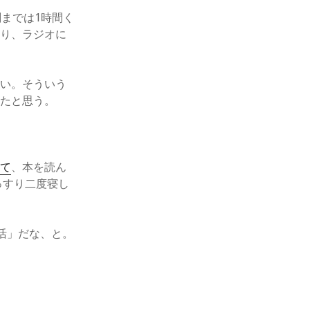
までは1時間く
たり、ラジオに
ない。そういう
ったと思う。
って
、本を読ん
っすり二度寝し
活」だな、と。