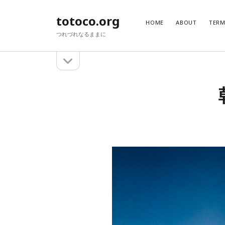
totoco.org
HOME
ABOUT
TER
つれづれなるままに
サ
サ
イ
イ
ド
バ
ド
検
ー
を
索
バ
開
ー
く