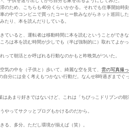
い、子供を送り出してから自分も家を出るようにしてみた。
滞のため、こちらも40分くらいかかる。それでも仕事開始時刻
、車の中でコンビニで買ったコーヒー飲みながらネット巡回し
てみたり、本を読んだりしている。
生きていると、運転者は移動時間に本を読むということができ
のころは本を読む時間が少しでも（半ば強制的に）取れてよか
これって朝活とか呼ばれる行動なのかもと昨晩気がついた。
た空気の中を（子供と）歩いて、綺麗な空を見て、
雲の写真撮
の自分には全く考えもつかない行動だ。なんせ8時過ぎまでぐ
。
葉はあまり好きではないけど、これは「ちびっこドリブンの朝
こうやってサクッとブログもかけるのだから。
できる、多分。ただし環境が揃えば（笑）。