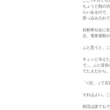
ここ1ヶ月くら
ちょうど朝の渋
らいあるので
突っ込み入れ
自動車社会に
点、電車通勤
ふと思うと、
キュッと冷え
で…。ふた昔前
てた人だから
「○活」って言
それはよい。
朝活は誰でも