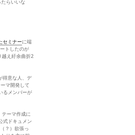
ったらいいな
ったセミナー
に端
タートしたのが
り越え紆余曲折2
が得意な人、デ
テーマ開発して
ているメンバーが
状、テーマ作成に
 公式ドキュメン
け（？）欲張っ