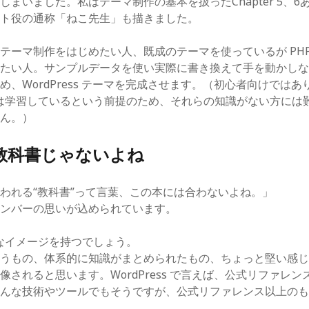
しまいました。私はテーマ制作の基本を扱ったChapter 5、6
ート役の通称「ねこ先生」も描きました。
テーマ制作をはじめたい人、既成のテーマを使っているが PHP
りたい人。サンプルデータを使い実際に書き換えて手を動かし
め、WordPress テーマを完成させます。（初心者向けではあ
CSS は学習しているという前提のため、それらの知識がない方に
せん。）
教科書じゃないよね
われる“教科書”って言葉、この本には合わないよね。」
メンバーの思いが込められています。
んなイメージを持つでしょう。
うもの、体系的に知識がまとめられたもの、ちょっと堅い感じ
像されると思います。WordPress で言えば、公式リファレン
どんな技術やツールでもそうですが、公式リファレンス以上の