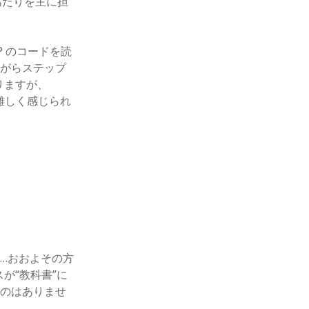
あたりを主に担
 のコードを読
ながらステップ
りますが、
は難しく感じられ
…おおよその方
スが“教科書”に
ものはありませ