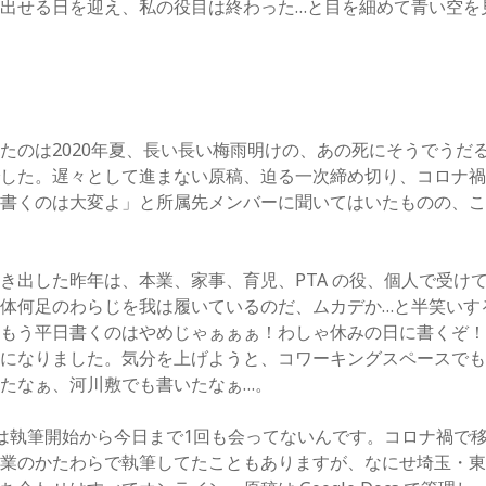
出せる日を迎え、私の役目は終わった…と目を細めて青い空を
たのは2020年夏、長い長い梅雨明けの、あの死にそうでうだ
した。遅々として進まない原稿、迫る一次締め切り、コロナ禍
ら書くのは大変よ」と所属先メンバーに聞いてはいたものの、
き出した昨年は、本業、家事、育児、PTA の役、個人で受け
体何足のわらじを我は履いているのだ、ムカデか…と半笑いす
「もう平日書くのはやめじゃぁぁぁ！わしゃ休みの日に書くぞ
楽になりました。気分を上げようと、コワーキングスペースで
たなぁ、河川敷でも書いたなぁ…。
は執筆開始から今日まで1回も会ってないんです。コロナ禍で
本業のかたわらで執筆してたこともありますが、なにせ埼玉・