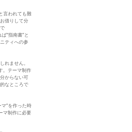
と言われても難
をお借りして分
ので
れば“指南書”と
ュニティへの参
もしれません。
です。テーマ制作
ら分からない可
歩的なところで
ーマ”を作った時
テーマ制作に必要