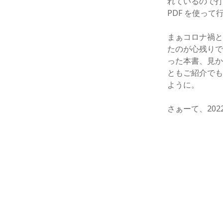
れているので打ち
PDF を使っ
まぁコロナ禍
たのが心残り
った本書、見
ともご紹介で
ように。
さぁーて、20