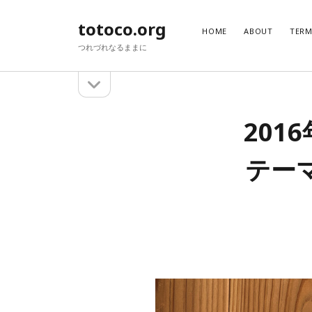
totoco.org
HOME
ABOUT
TER
つれづれなるままに
サ
サ
イ
イ
ド
201
バ
ド
検
ー
索
を
バ
テー
開
ー
く