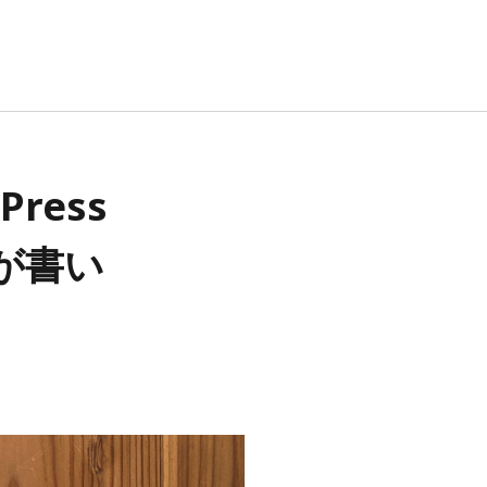
ress
が書い