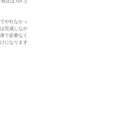
正は Git と
んでやれなかっ
には完成しなか
自身で必要なく
助けになります