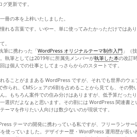
ログ更新です。
日一冊の本を上梓いたしました。
、憧れる言葉です。いやー、単に使ってみたかっただけではあ
して。
、執筆に携わった「
WordPress オリジナルテーマ制作入門
」（
。執筆としては2019年に所属先メンバーが
執筆した本
の改訂
今回は個人での仕事としてまっさらからのスタートです。
れることがままある WordPress ですが、それでも世界のウ
ess で作られ、CMSシェアの6割を占めることから見ても、その
せん。もちろん案件での住み分けはありますが、低予算だった
一選択だよなぁと思います。その割には WordPress 関連書
、テーマを作りたい人向けは数少ないのが現状です。
rdPress テーマの開発に携わっている私ですが、フリーランサ
Sを使っていました。デザイナー歴・WordPress 運用歴が長