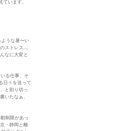
見ています。
るような暑〜い
のストレス…。
こんなに大変と
ている仕事、そ
る日々を送って
！」と割り切っ
も書いたなぁ、
移動制限があっ
東京・静岡と離