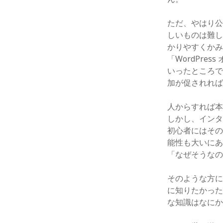
ただ、やはり公
しいものは難
かりやすくか
「WordPr
いったところ
加が促されれば
人からすれば
しかし、インタ
初心者にはそ
能性も大いに
「なぜそうな
そのような方に向
に知りたかった
な知識はなにか