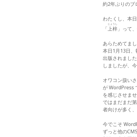
約2年ぶりのブ
わたくし、本
じょうし
「
上梓
」って
あらためてま
本日1月13日
出版されました
しましたが、
オワコン扱いさ
が WordPr
を感じさせま
ではまだまだ第
者向けが多く
今でこそ Wo
ずっと他のCM