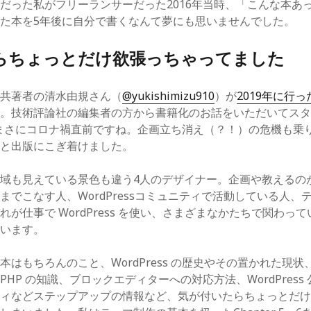
だった私がフリーランサーだった2016年当時、「こんな本あ
た本を5年後に自分で書くなんて夢にも思いませんでした。
らちょっとだけ欲張っちゃってました
、共著者の清水由規さん（
@yukishimizu910
）が
2019年に行
す。技術評論社の編集者の方から書籍化のお話をいただいてス
月。まさにコロナ禍直前ですね。企画立ち消え（？！）の危機も乗
っと出版にこぎ着けました。
域も見えている景色も違う4人のデザイナー。企画や教えるの
までこなす人、WordPressコミュニティで活動している人、
れが仕事で WordPress を使い、さまざまなかたちで関わっ
ています。
本はもちろんのこと、WordPress の歴史やその置かれた現
HP の知識、ブロックエディターへの対応方法、WordPress
ティなどステップアップの情報など、気が付いたらちょっとだ