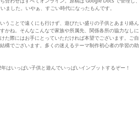
合わせはすべてオンライン。原稿は Google Docs で管理し、校
て行いました。いやぁ、すごい時代になったもんです。
ということで遠くにも行けず、遊びたい盛りの子供とあまり絡
ですかね。そんなこんなで家族や所属先、関係各所の協力なし
かけた際にはお手にとっていただければ本望でございます。ご
も結構でございます。多くの迷えるテーマ制作初心者の学習の
22年はいっぱい子供と遊んでいっぱいインプットするぞー！