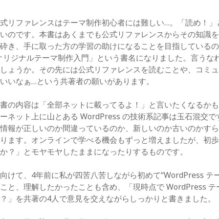
式リファレンスはテーマ制作初心者には難しい…。「読め！」
しいのです。本書はあくまでも公式リファレンスからその知識
み砕き、手に取った方の学習の助けになることを目指している
ess オリジナルテーマ制作入門」という書名になりました。言うな
でしょうか。その先には公式リファレンスを読むことや、コミ
いいなぁ…という共著者の願いがあります。
本書の内容は「全部ネットに載ってるよ！」と言いたくなるか
ーネット上に山とある WordPress の技術系記事は玉石混交
の情報が正しいのか間違っているのか、新しいのか古いのかす
あります。オンラインで学べる機会もずっと増えましたが、初
のか？」とモヤモヤしたままになったりするものです。
けて、4年前に私が四苦八苦しながら初めて“WordPress テ
こと、理解したかったことも含め、「現時点で WordPress 
？」を共著の4人で意見を交えながらしっかりと書きました。