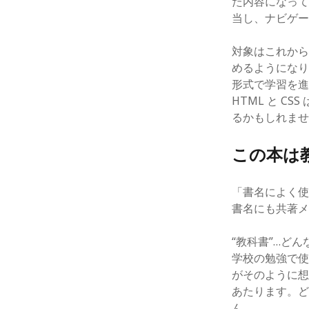
た内容になって
当し、ナビゲ
対象はこれから
めるようにな
形式で学習を進
HTML と 
るかもしれま
この本は
「書名によく使
書名にも共著
“教科書”…ど
学校の勉強で使
がそのように想
あたります。
ん。