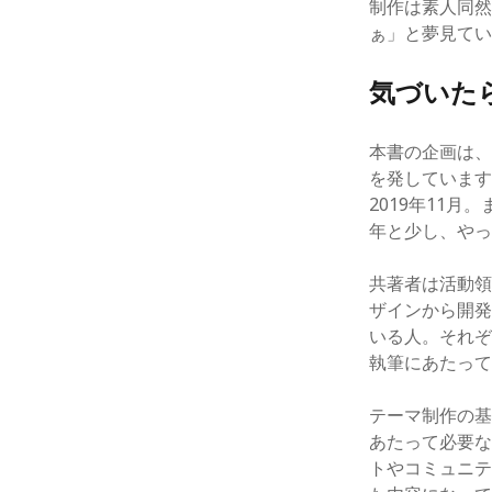
制作は素人同然
ぁ」と夢見てい
気づいた
本書の企画は
を発していま
2019年11
年と少し、や
共著者は活動領
ザインから開発
いる人。それぞ
執筆にあたっ
テーマ制作の基
あたって必要なP
トやコミュニ