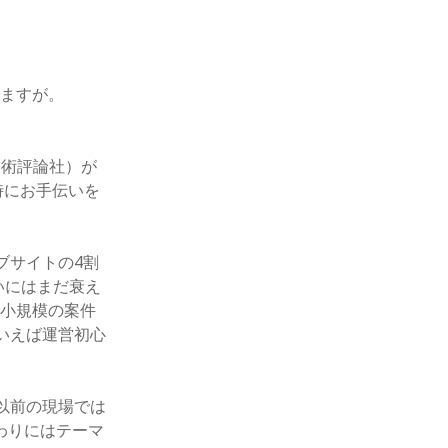
りますが。
技術評論社）が
時にお手伝いを
ェブサイトの4割
勢いにはまだ衰え
り小規模の案件
といえば運営初心
ー以前の現場では
いわりにはテーマ