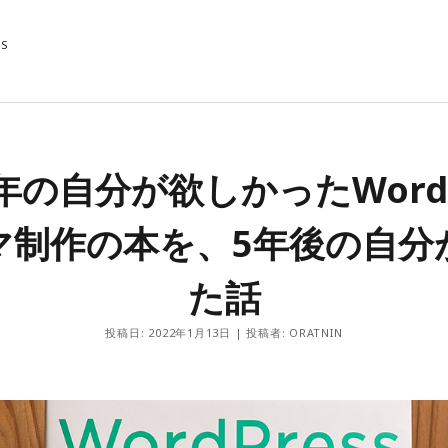
MS
CATEGORY
6年の自分が欲しかったWordP
Diary
Info
マ制作の本を、5年後の自分
Inside
Outside
た話
投稿日: 2022年1月13日 | 投稿者: ORATNIN