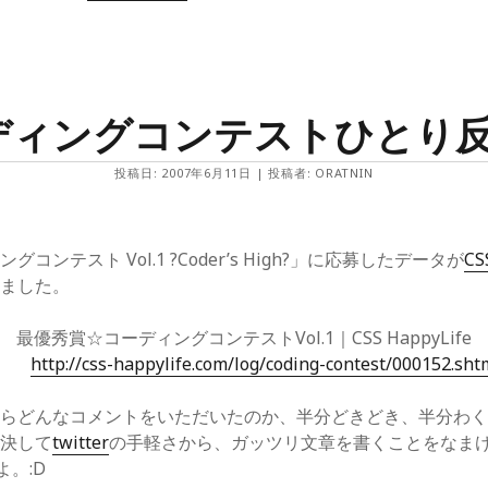
デ
ィ
ン
グ
コ
ン
テ
ディングコンテストひとり反
ス
ト
ひ
投稿日: 2007年6月11日 | 投稿者: ORATNIN
と
り
反
省
会
コンテスト Vol.1 ?Coder’s High?」に応募したデータが
CS
2
れました。
最優秀賞☆コーディングコンテストVol.1｜CSS HappyLife
http://css-happylife.com/log/coding-contest/000152.sht
らどんなコメントをいただいたのか、半分どきどき、半分わく
。決して
twitter
の手軽さから、ガッツリ文章を書くことをなま
よ。:D