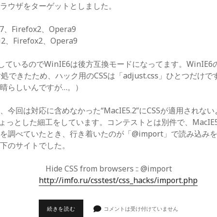
ブラウザをターゲットとしました。
5?7、Firefox2、Opera9
ri2、Firefox2、Opera9
しているのでWinIE6は後方互換モードになってます。WinIE
にも対処できたため、ハック用のCSSは「adjust.css」ひとつだ
晴らしいんですが…。）
今回は対応に含めなかった“MacIE5.2”にCSSが適用されな
ssにちょっとした細工をしています。コンテストとは別件で、MacIE
を調べていたとき、行き着いたのが「@import」で読み込み
以下のサイトでした。
Hide CSS from browsers :: @import
http://imfo.ru/csstest/css_hacks/import.php
コ
続きを読む
コメントは受け付けていません
ー