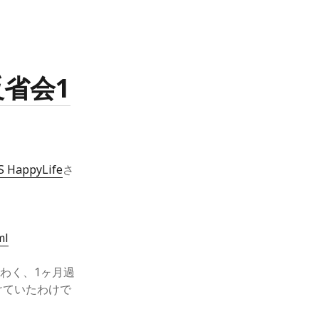
省会1
S HappyLife
さ
ml
わく、1ヶ月過
けていたわけで