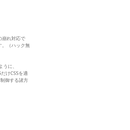
6の崩れ対応で
けです。（ハック無
いように、
5だけCSSを適
を制御する諸方