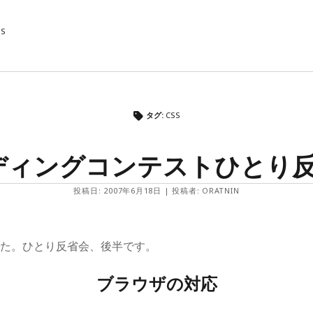
MS
CATEGORY
タグ:
CSS
Diary
Info
ディングコンテストひとり反
Inside
Outside
投稿日: 2007年6月18日 | 投稿者: ORATNIN
した。ひとり反省会、後半です。
ブラウザの対応