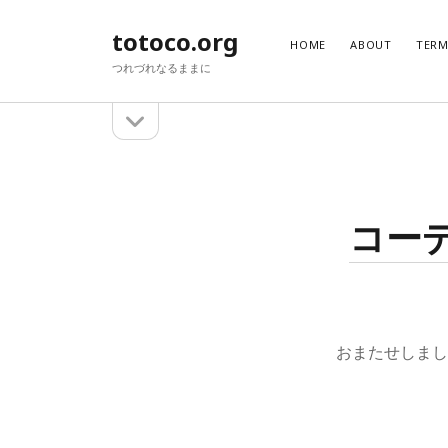
totoco.org
HOME
ABOUT
TER
つれづれなるままに
サ
サ
イ
イ
ド
バ
ド
検
ー
を
索
バ
コー
開
ー
く
おまたせしま