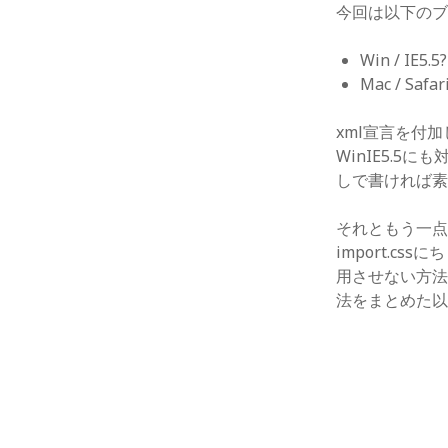
今回は以下の
Win / IE5.
Mac / Safa
xml宣言を付加
WinIE5.5
しで書ければ素
それともう一点、
import.c
用させない方法
法をまとめた