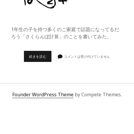
1年生の子を持つ多くのご家庭で話題になってるだ
ろう「さくらんぼ計算」のことを書いてみた。
さ
続きを読む
コメントは受け付けていません
く
ら
ん
ぼ
計
算
と
は
Founder WordPress Theme
by Compete Themes.
な
ん
ぞ
や…