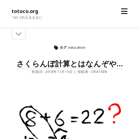
メ
totoco.org
ニ
つれづれなるままに
ュ
サ
サ
ー
イ
を
イ
ド
開
タグ:
education
バ
ド
く
ー
さくらんぼ計算とはなんぞや…
を
バ
開
投稿日: 2018年11月15日 | 投稿者: ORATNIN
ー
く